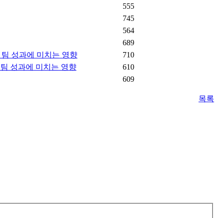
555
745
564
689
가 팀 성과에 미치는 영향
710
가 팀 성과에 미치는 영향
610
609
목록