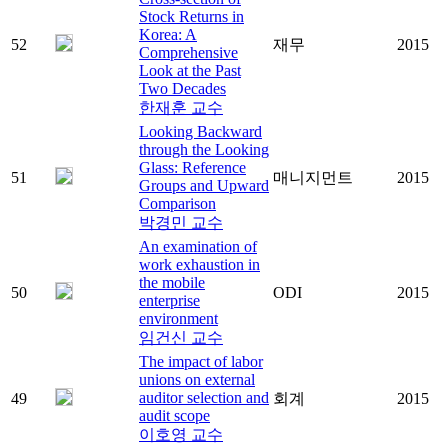
Stock Returns in
Korea: A
52
재무
2015
Comprehensive
Look at the Past
Two Decades
한재훈 교수
Looking Backward
through the Looking
Glass: Reference
51
매니지먼트
2015
Groups and Upward
Comparison
박경민 교수
An examination of
work exhaustion in
the mobile
50
ODI
2015
enterprise
environment
임건신 교수
The impact of labor
unions on external
auditor selection and
49
회계
2015
audit scope
이호영 교수