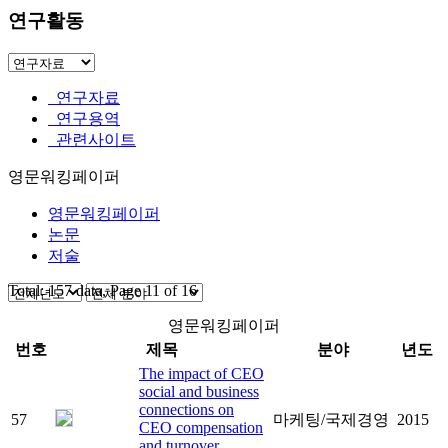
연구활동
연구자료
연구용역
관련사이트
영문워킹페이퍼
영문워킹페이퍼
논문
저술
Total: 157 data, Page 11 of 16
영문워킹페이퍼
번호
제목
분야
년도
The impact of CEO
social and business
connections on
57
마케팅/국제경영
2015
CEO compensation
and turnover