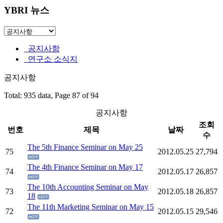
YBRI 뉴스
공지사항
연구소 소식지
공지사항
Total: 935 data, Page 87 of 94
공지사항
조회
번호
제목
날짜
수
The 5th Finance Seminar on May 25
75
2012.05.25
27,794
The 4th Finance Seminar on May 17
74
2012.05.17
26,857
The 10th Accounting Seminar on May
73
2012.05.18
26,857
18
The 11th Marketing Seminar on May 15
72
2012.05.15
29,546