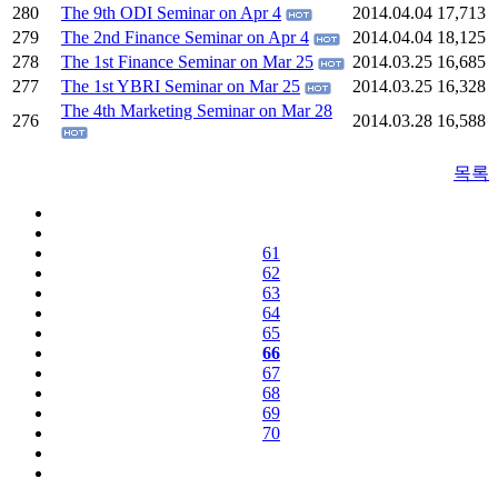
280
The 9th ODI Seminar on Apr 4
2014.04.04
17,713
279
The 2nd Finance Seminar on Apr 4
2014.04.04
18,125
278
The 1st Finance Seminar on Mar 25
2014.03.25
16,685
277
The 1st YBRI Seminar on Mar 25
2014.03.25
16,328
The 4th Marketing Seminar on Mar 28
276
2014.03.28
16,588
목록
61
62
63
64
65
66
67
68
69
70