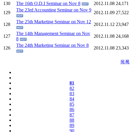
130
The 16th O.D.I Seminar on Nov 8
2012.11.08
24,171
The 23rd Accounting Seminar on Nov 9
129
2012.11.09
27,522
The 25th Marketing Seminar on Nov 12
128
2012.11.12
23,947
The 14th Management Seminar on Nov
127
2012.11.08
24,168
8
The 24th Marketing Seminar on Nov 8
126
2012.11.08
23,343
목록
81
82
83
84
85
86
87
88
89
90