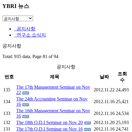
YBRI 뉴스
공지사항
연구소 소식지
공지사항
Total: 935 data, Page 81 of 94
공지사항
조회
번호
제목
날짜
수
The 17th Management Seminar on Nov
135
2012.11.22
24,493
22
The 24th Accounting Seminar on Nov
134
2012.11.16
25,421
16
The 16th Management Seminar on Nov
133
2012.11.16
24,534
16
132
The 18th O.D.I Seminar on Nov 20
2012.11.20
25,193
131
The 17th O.D.I Seminar on Nov 16
2012.11.16
24,741