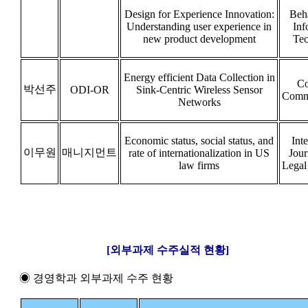
Design for Experience Innovation:
Beh
Understanding user experience in
Inf
new product development
Tec
Energy efficient Data Collection in
Co
박선주
ODI-OR
Sink-Centric Wireless Sensor
Commu
Networks
Economic status, social status, and
Inte
이무원
매니지먼트
rate of internationalization in US
Jour
law firms
Legal
[외부과제 수주실적 현황]
◉ 경영학과 외부과제 수주 현황