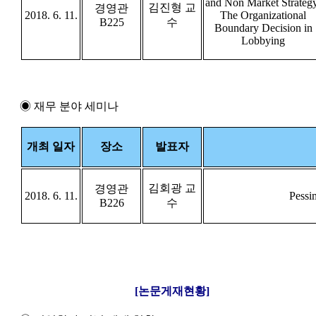
and Non Market Strateg
김진형 교
경영관
2018. 6. 11.
The Organizational
B225
수
Boundary Decision in
Lobbying
◉ 재무 분야 세미나
개최 일자
장소
발표자
김회광 교
경영관
2018. 6. 11.
Pessi
B226
수
[논문게재현황]