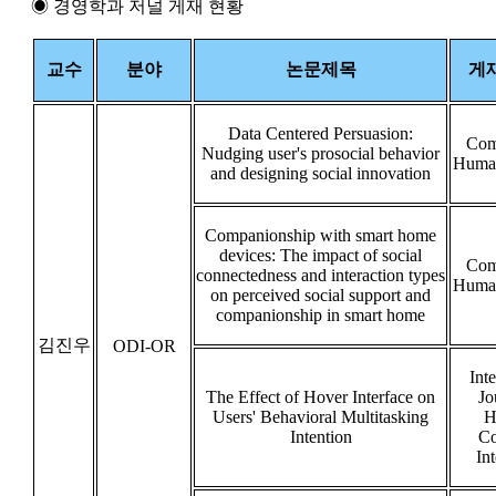
◉ 경영학과 저널 게재 현황
교수
분야
논문제목
게
Data Centered Persuasion:
Com
Nudging user's prosocial behavior
Human
and designing social innovation
Companionship with smart home
devices: The impact of social
Com
connectedness and interaction types
Human
on perceived social support and
companionship in smart home
김진우
ODI-OR
Inte
The Effect of Hover Interface on
Jo
Users' Behavioral Multitasking
H
Intention
Co
Int