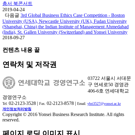
총서 북콘서트
2019-04-24
다음글
3rd Global Business Ethics Case Competition - Boston
University (USA), Newcastle University (UK), Fudan University
(Shanghai, China) the Indian Institute of Management Ahmedabad
(India), St. Gallen University (Switzerland) and Yonsei University
2018-09-27
컨텐츠 내용 끝
연락처 및 저작권
03722 서울시 서대문
구 연세로50 경영관
406-6호 연세대학교
경영연구소
02-2123-3528 |
02-2123-8578 |
Tel.
Fax.
Email.
ybri3527@yonsei.ac.kr
개인정보처리방침
Copyright © 2016 Yonsei Business Research Institute. All rights
reserved.
페이지 로딩 이미지 표시