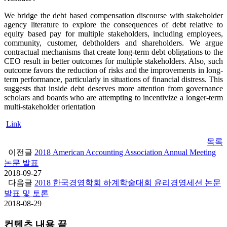
We bridge the debt based compensation discourse with stakeholder
agency literature to explore the consequences of debt relative to
equity based pay for multiple stakeholders, including employees,
community, customer, debtholders and shareholders. We argue
contractual mechanisms that create long-term debt obligations to the
CEO result in better outcomes for multiple stakeholders. Also, such
outcome favors the reduction of risks and the improvements in long-
term performance, particularly in situations of financial distress. This
suggests that inside debt deserves more attention from governance
scholars and boards who are attempting to incentivize a longer-term
multi-stakeholder orientation
Link
목록
이전글
2018 American Accounting Association Annual Meeting
논문 발표
2018-09-27
다음글
2018 한국경영학회 하계학술대회 윤리경영세션 논문
발표 및 토론
2018-08-29
컨텐츠 내용 끝