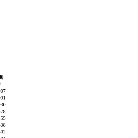
회
수
907
091
930
578
255
538
802