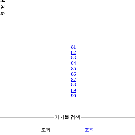
504
494
363
81
82
83
84
85
86
87
88
89
90
게시물 검색
조회
조회