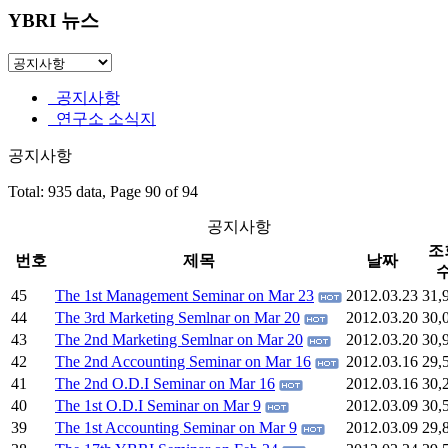
YBRI 뉴스
공지사항
연구소 소식지
공지사항
Total: 935 data, Page 90 of 94
공지사항
조
번호
제목
날짜
45
The 1st Management Seminar on Mar 23
2012.03.23
31,
44
The 3rd Marketing Semlnar on Mar 20
2012.03.20
30,
43
The 2nd Marketing Semlnar on Mar 20
2012.03.20
30,
42
The 2nd Accounting Seminar on Mar 16
2012.03.16
29,
41
The 2nd O.D.I Seminar on Mar 16
2012.03.16
30,
40
The 1st O.D.I Seminar on Mar 9
2012.03.09
30,
39
The 1st Accounting Seminar on Mar 9
2012.03.09
29,