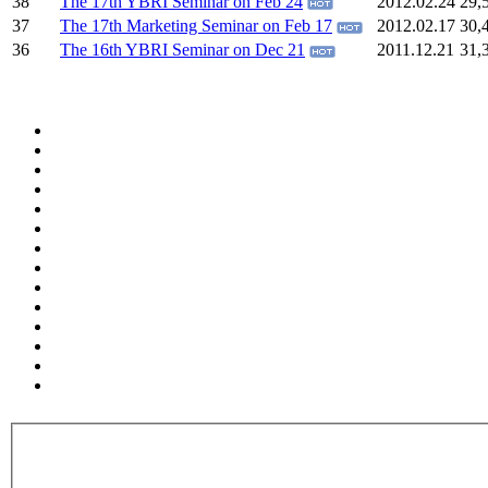
38
The 17th YBRI Seminar on Feb 24
2012.02.24
29,
37
The 17th Marketing Seminar on Feb 17
2012.02.17
30,
36
The 16th YBRI Seminar on Dec 21
2011.12.21
31,