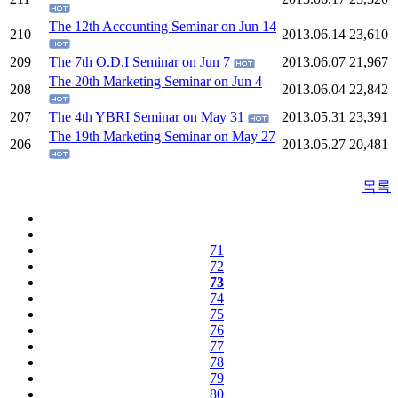
The 12th Accounting Seminar on Jun 14
210
2013.06.14
23,610
209
The 7th O.D.I Seminar on Jun 7
2013.06.07
21,967
The 20th Marketing Seminar on Jun 4
208
2013.06.04
22,842
207
The 4th YBRI Seminar on May 31
2013.05.31
23,391
The 19th Marketing Seminar on May 27
206
2013.05.27
20,481
목록
71
72
73
74
75
76
77
78
79
80