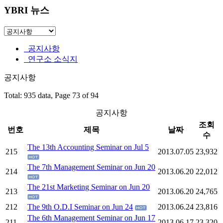
YBRI 뉴스
공지사항
연구소 소식지
공지사항
Total: 935 data, Page 73 of 94
공지사항
조회
번호
제목
날짜
수
The 13th Accounting Seminar on Jul 5
215
2013.07.05
23,932
The 7th Management Seminar on Jun 20
214
2013.06.20
22,012
The 21st Marketing Seminar on Jun 20
213
2013.06.20
24,765
212
The 9th O.D.I Seminar on Jun 24
2013.06.24
23,816
The 6th Management Seminar on Jun 17
211
2013.06.17
23,320